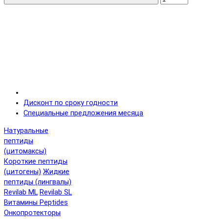
Дисконт по сроку годности
Специальные предложения месяца
Натуральные
пептиды
(цитомаксы)
Короткие пептиды
(цитогены)
Жидкие
пептиды (лингвалы)
Revilab ML
Revilab SL
Витамины Peptides
Онкопротекторы