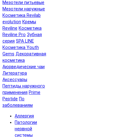
Мезотели питьевые
Мезотели наружные
Косметика Revilab
evolution
Кремы
Reviline
Косметика
Reviline Pro
Зубная
серия
SPA LINE
Косметика Youth
Gems
Декоративная
косметика
Аюрведические чаи
Литература
Аксессуары
Пептиды наружного
применения
Prime
Peptide
По
заболеваниям
Аллергия
Патологии
нервной
системы