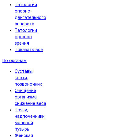
Патологии
опорно-
двигательного
аппарата
Патологии
органов
зрения
Показать все
По органам
Суставы,
кости,
позвоночник
Очищение
организма,
снижение веса
Почки,
надпочечники,
мочевой
пузырь
Женская