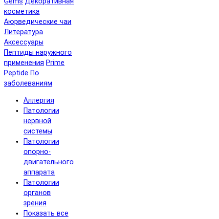
Gems
Декоративная
косметика
Аюрведические чаи
Литература
Аксессуары
Пептиды наружного
применения
Prime
Peptide
По
заболеваниям
Аллергия
Патологии
нервной
системы
Патологии
опорно-
двигательного
аппарата
Патологии
органов
зрения
Показать все