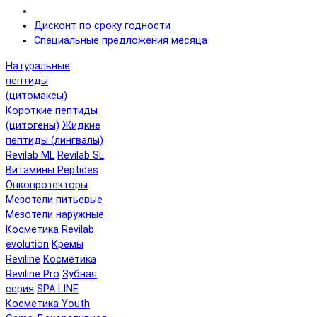
Дисконт по сроку годности
Специальные предложения месяца
Натуральные
пептиды
(цитомаксы)
Короткие пептиды
(цитогены)
Жидкие
пептиды (лингвалы)
Revilab ML
Revilab SL
Витамины Peptides
Онкопротекторы
Мезотели питьевые
Мезотели наружные
Косметика Revilab
evolution
Кремы
Reviline
Косметика
Reviline Pro
Зубная
серия
SPA LINE
Косметика Youth