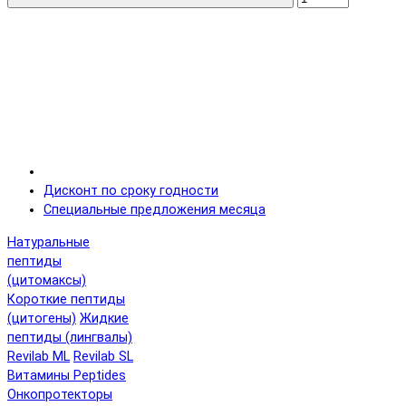
Дисконт по сроку годности
Специальные предложения месяца
Натуральные
пептиды
(цитомаксы)
Короткие пептиды
(цитогены)
Жидкие
пептиды (лингвалы)
Revilab ML
Revilab SL
Витамины Peptides
Онкопротекторы