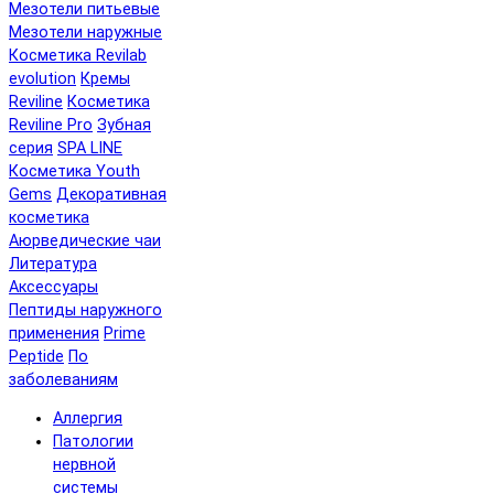
Мезотели питьевые
Мезотели наружные
Косметика Revilab
evolution
Кремы
Reviline
Косметика
Reviline Pro
Зубная
серия
SPA LINE
Косметика Youth
Gems
Декоративная
косметика
Аюрведические чаи
Литература
Аксессуары
Пептиды наружного
применения
Prime
Peptide
По
заболеваниям
Аллергия
Патологии
нервной
системы