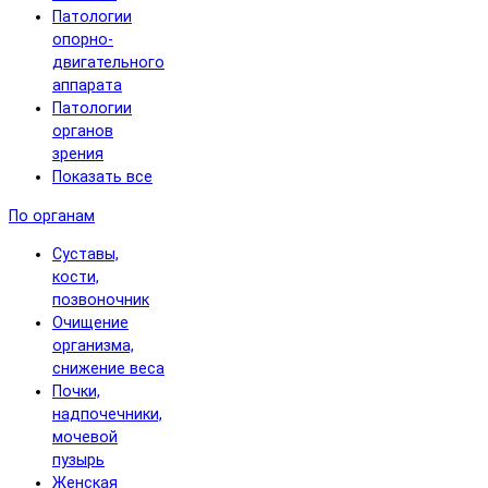
Патологии
опорно-
двигательного
аппарата
Патологии
органов
зрения
Показать все
По органам
Суставы,
кости,
позвоночник
Очищение
организма,
снижение веса
Почки,
надпочечники,
мочевой
пузырь
Женская