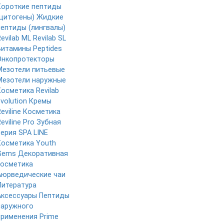
Короткие пептиды
(цитогены)
Жидкие
пептиды (лингвалы)
evilab ML
Revilab SL
Витамины Peptides
Онкопротекторы
Мезотели питьевые
Мезотели наружные
Косметика Revilab
volution
Кремы
eviline
Косметика
eviline Pro
Зубная
серия
SPA LINE
Косметика Youth
Gems
Декоративная
косметика
Аюрведические чаи
Литература
Аксессуары
Пептиды
наружного
применения
Prime