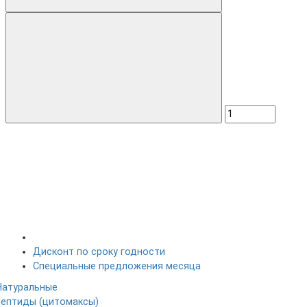
Дисконт по сроку годности
Специальные предложения месяца
Натуральные
пептиды (цитомаксы)