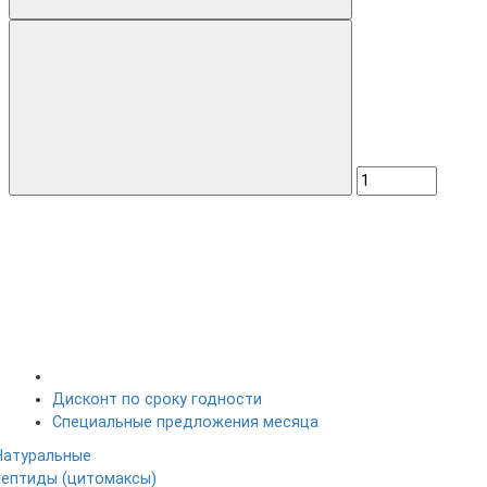
Дисконт по сроку годности
Специальные предложения месяца
Натуральные
пептиды (цитомаксы)