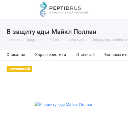
В защиту еды Майкл Поллан
Главная
Продукция PEPTIDES
Литература
В защиту еды Майкл П
Описание
Характеристики
Отзывы
0
Вопросы и о
Популярный