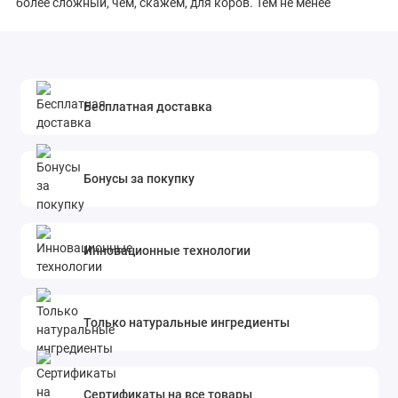
более сложный, чем, скажем, для коров. Тем не менее
на протяжении большей части своей истории человечество
находило ответ на этот вопрос без помощи экспертов. Вместо
последних в нашем распоряжении всегда были общие нормы,
которые, по крайней мере если речь идет именно о еде,
Бесплатная доставка
представляли собой заветы предков. Что употреблять
в пищу, в каком количестве, в каком порядке и с кем — обо
всем этом люди раньше знали и передавали информацию
Бонусы за покупку
из поколения в поколение, не сомневаясь в правильности
подобных наставлений.
Однако за последние несколько десятилетий авторитет
Инновационные технологии
старших в том, как правильно составлять меню для всей
семьи, был утрачен, и этой частью повседневной жизни
начали ведать представители крупных компаний,
Только натуральные ингредиенты
производящих продукты, и ученые.
О книге
Сертификаты на все товары