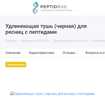
Удлиняющая тушь (черная) для
ресниц с пептидами
Главная
Продукция PEPTIDES
Декоративная косметика
Удлиняющ
Описание
Характеристики
Отзывы
0
Вопросы и о
Популярный