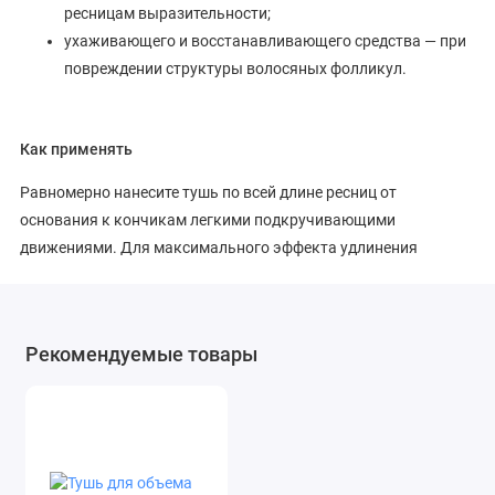
ресницам выразительности;
ухаживающего и восстанавливающего средства — при
повреждении структуры волосяных фолликул.
Как применять
Равномерно нанесите тушь по всей длине ресниц от
основания к кончикам легкими подкручивающими
движениями. Для максимального эффекта удлинения
подкрашивайте ресницы медленно и непрерывно от середины
до самых кончиков.
Рекомендуемые товары
Состав
Пептидный комплекс А-4, биоантиоксидантный комплекс
“Неовитин”, экстракт череды, касторовое масло, комплекс
натуральных восков.