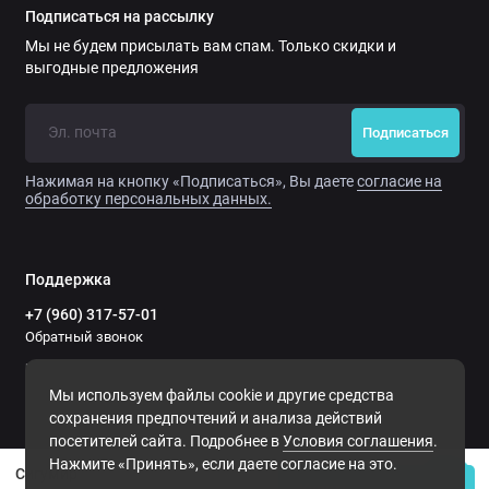
препарата не показали побочных реакций, но пациентам с
Подписаться на рассылку
личной непереносимостью отдельных составляющих
Мы не будем присылать вам спам. Только скидки и
препарата перед приемом необходимо
выгодные предложения
проконсультироваться со специалистом.
Может быть использован в комплексном применении в
Подписаться
интегративном подходе.
Нажимая на кнопку «Подписаться», Вы даете
согласие на
обработку персональных данных.
Противопоказания:
Аллергические реакции на вспомогательные компоненты.
При беременности и грудном вскармливании применять
Поддержка
после консультации с врачом.
+7 (960) 317-57-01
Обратный звонок
Препарат не имеет побочных эффектов и не вызывает
пн–пт — 11:00–19:00
зависимости. Применяется в качестве дополнительного
сб–вс — выходной
Мы используем файлы cookie и другие средства
источника пептидов.
сохранения предпочтений и анализа действий
посетителей сайта. Подробнее в
Условия соглашения
.
Нажмите «Принять», если даете согласие на это.
Сигумир
Состав
Купить