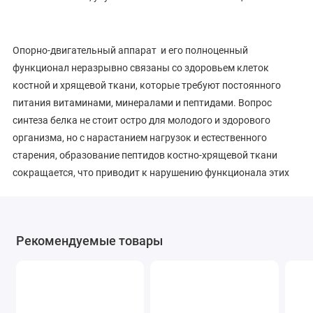
Опорно-двигательный аппарат и его полноценный
функционал неразрывно связаны со здоровьем клеток
костной и хрящевой ткани, которые требуют постоянного
питания витаминами, минералами и пептидами. Вопрос
синтеза белка не стоит остро для молодого и здорового
организма, но с нарастанием нагрузок и естественного
старения, образование пептидов костно-хрящевой ткани
сокращается, что приводит к нарушению функционала этих
тканей и потому требует дополнительной поддержки.
Для поддержки опорно-двигательного аппарата
рекомендуется применять комплекс
Revilab ML 09
+ Сигумир/
Рекомендуемые товары
Сигумир Лингвал
+
Готратикс
+
Бонотирк
Схема
Сигумир/
Сигумир Лингвал
—
Владоникс
/ Владоникс
Лингвал—
Церлутен
/Церлутен Лингвал
используется у