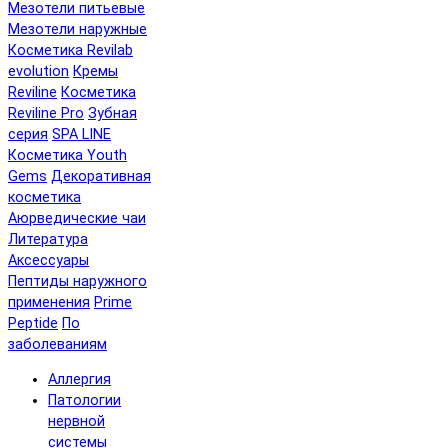
Мезотели питьевые
Мезотели наружные
Косметика Revilab
evolution
Кремы
Reviline
Косметика
Reviline Pro
Зубная
серия
SPA LINE
Косметика Youth
Gems
Декоративная
косметика
Аюрведические чаи
Литература
Аксессуары
Пептиды наружного
применения
Prime
Peptide
По
заболеваниям
Аллергия
Патологии
нервной
системы