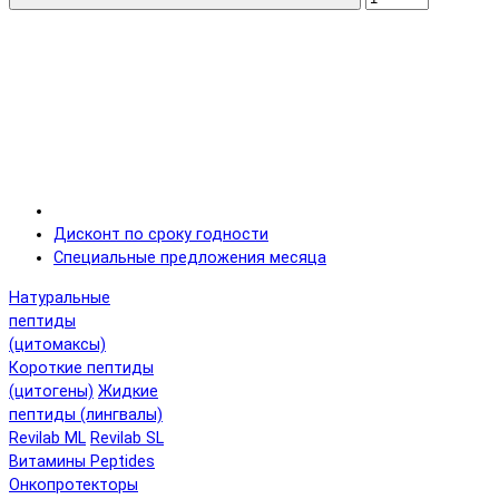
Дисконт по сроку годности
Специальные предложения месяца
Натуральные
пептиды
(цитомаксы)
Короткие пептиды
(цитогены)
Жидкие
пептиды (лингвалы)
Revilab ML
Revilab SL
Витамины Peptides
Онкопротекторы