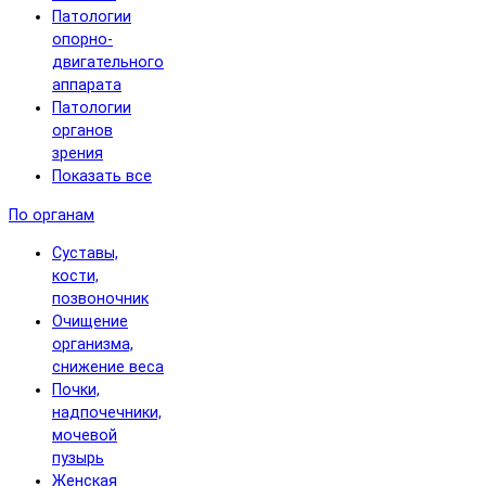
Патологии
опорно-
двигательного
аппарата
Патологии
органов
зрения
Показать все
По органам
Суставы,
кости,
позвоночник
Очищение
организма,
снижение веса
Почки,
надпочечники,
мочевой
пузырь
Женская